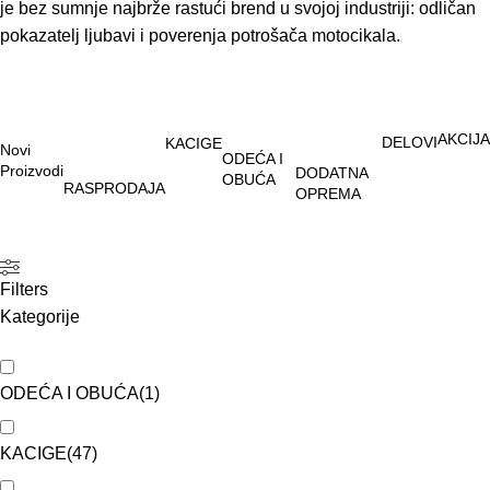
je bez sumnje najbrže rastući brend u svojoj industriji: odličan
pokazatelj ljubavi i poverenja potrošača motocikala.
AKCIJA
DELOVI
KACIGE
Novi
ODEĆA I
Proizvodi
DODATNA
OBUĆA
RASPRODAJA
OPREMA
Filters
Kategorije
ODEĆA I OBUĆA
(
1
)
KACIGE
(
47
)