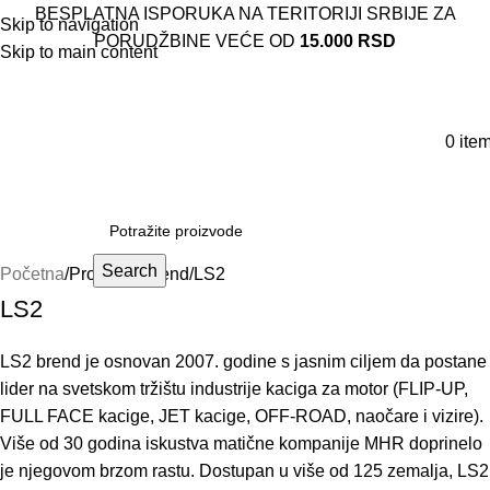
BESPLATNA ISPORUKA NA TERITORIJI SRBIJE ZA
Skip to navigation
PORUDŽBINE VEĆE OD
15.000 RSD
Skip to main content
0
ite
Search
Početna
Proizvod Brend
LS2
LS2
LS2 brend je osnovan 2007. godine s jasnim ciljem da postane
lider na svetskom tržištu industrije kaciga za motor (
FLIP-UP
,
FULL FACE kacige
,
JET kacige
,
OFF-ROAD
,
naočare
i
vizire
).
Više od 30 godina iskustva matične kompanije MHR doprinelo
je njegovom brzom rastu. Dostupan u više od 125 zemalja, LS2