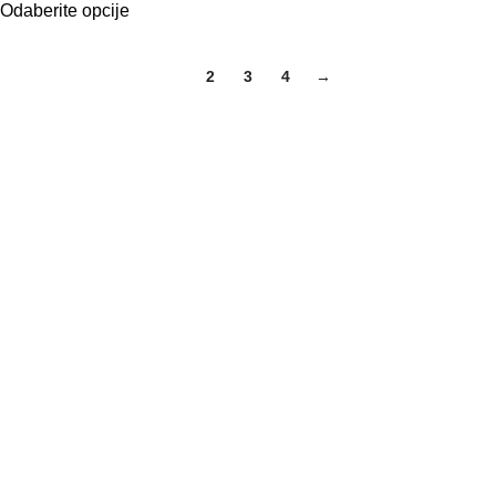
Odaberite opcije
1
2
3
4
→
Železnička 185, 22400 Ruma, Srbija
+381 66 262 863
+381 22 210 08 18
Vojvođanska 36, Beograd 11000, Srbija