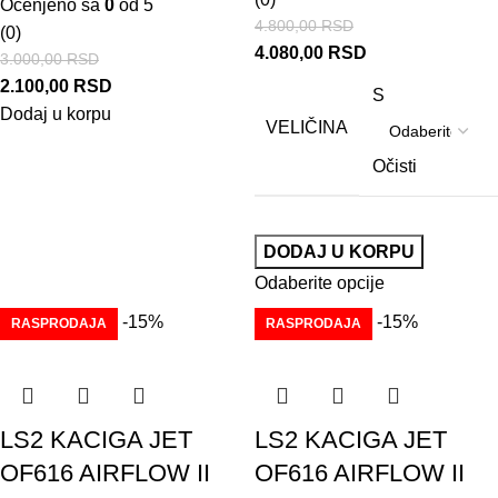
Ocenjeno sa
0
od 5
4.800,00
RSD
(0)
4.080,00
RSD
3.000,00
RSD
2.100,00
RSD
S
Dodaj u korpu
VELIČINA
Očisti
DODAJ U KORPU
Odaberite opcije
-15%
-15%
RASPRODAJA
RASPRODAJA
LS2 KACIGA JET
LS2 KACIGA JET
OF616 AIRFLOW II
OF616 AIRFLOW II