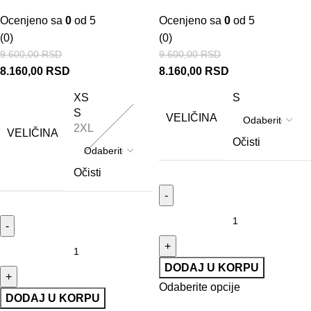
Ocenjeno sa
0
od 5
Ocenjeno sa
0
od 5
(0)
(0)
9.600,00
RSD
9.600,00
RSD
8.160,00
RSD
8.160,00
RSD
XS
S
S
VELIČINA
2XL
VELIČINA
Očisti
Očisti
DODAJ U KORPU
Odaberite opcije
DODAJ U KORPU