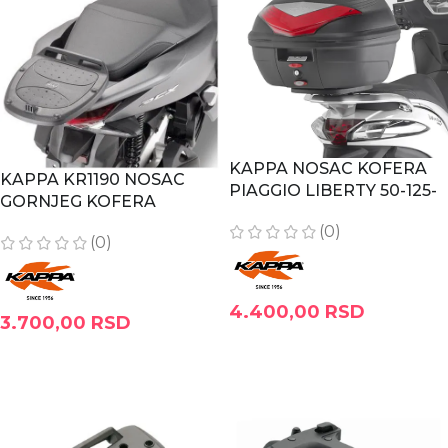
KAPPA NOSAC KOFERA
KAPPA KR1190 NOSAC
PIAGGIO LIBERTY 50-125-
GORNJEG KOFERA
150 (02-23) KR5611
HONDA PCX 125
(0)
(0)
4.400,00
RSD
3.700,00
RSD
DODAJ U KORPU
DODAJ U KORPU