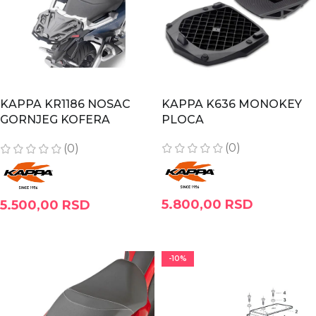
KAPPA KR1186 NOSAC
KAPPA K636 MONOKEY
GORNJEG KOFERA
PLOCA
HONDA X-ADV 750 /
(0)
(0)
FORZA 750
5.800,00
RSD
5.500,00
RSD
DODAJ U KORPU
DODAJ U KORPU
-10%