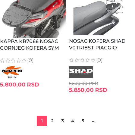
NOSAC KOFERA SHAD
KAPPA KR7066 NOSAC
V0TR18ST PIAGGIO
GORNJEG KOFERA SYM
BEVERLY TOURER
JET X
(0)
(0)
6.500,00
RSD
5.800,00
RSD
5.850,00
RSD
DODAJ U KORPU
DODAJ U KORPU
1
2
3
4
5
→