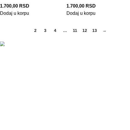
1.700,00
RSD
1.700,00
RSD
Dodaj u korpu
Dodaj u korpu
1
2
3
4
…
11
12
13
→
Železnička 185, 22400 Ruma, Srbija
+381 66 262 863
+381 22 210 08 18
Vojvođanska 36, Beograd 11000, Srbija
+381 66 262 864
office@ddmoto.rs
KORISNI LINKOVI