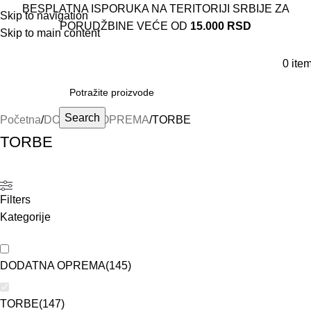
BESPLATNA ISPORUKA NA TERITORIJI SRBIJE ZA
Skip to navigation
PORUDŽBINE VEĆE OD
15.000 RSD
Skip to main content
0
ite
Search
Početna
DODATNA OPREMA
TORBE
TORBE
Filters
Kategorije
DODATNA OPREMA
(
145
)
TORBE
(
147
)