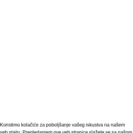
Vesti
O nama
Kontakt
Politika privatnosti
Uslovi kupovine
Zaboravljena lozinka
Povrat proizvoda
Kategorije
AKCIJA
KACIGE
ODEĆA I OBUĆA
DODATNA OPREMA
DELOVI
DD MOTO
2026
Design by
Web Consilio.
.
Koristimo kolačiće za poboljšanje vašeg iskustva na našem
veb stajtu. Pregledanjem ove veb stranice slažete se sa našom