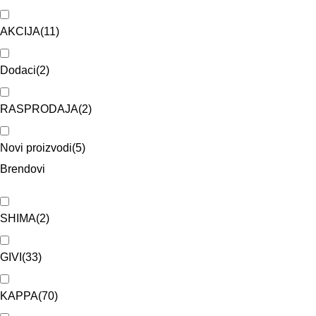
AKCIJA
(
11
)
Dodaci
(
2
)
RASPRODAJA
(
2
)
Novi proizvodi
(
5
)
Brendovi
SHIMA
(
2
)
GIVI
(
33
)
KAPPA
(
70
)