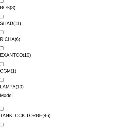
BOS
(
3
)
SHAD
(
11
)
RICHA
(
6
)
EXANTOO
(
10
)
CGM
(
1
)
LAMPA
(
10
)
Model
TANKLOCK TORBE
(
46
)