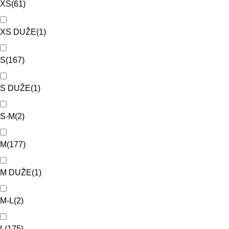
XS
(
61
)
XS DUŽE
(
1
)
S
(
167
)
S DUŽE
(
1
)
S-M
(
2
)
M
(
177
)
M DUŽE
(
1
)
M-L
(
2
)
L
(
175
)