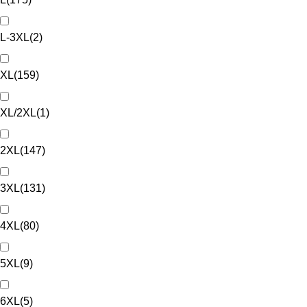
L-3XL
(
2
)
XL
(
159
)
XL/2XL
(
1
)
2XL
(
147
)
3XL
(
131
)
4XL
(
80
)
5XL
(
9
)
6XL
(
5
)