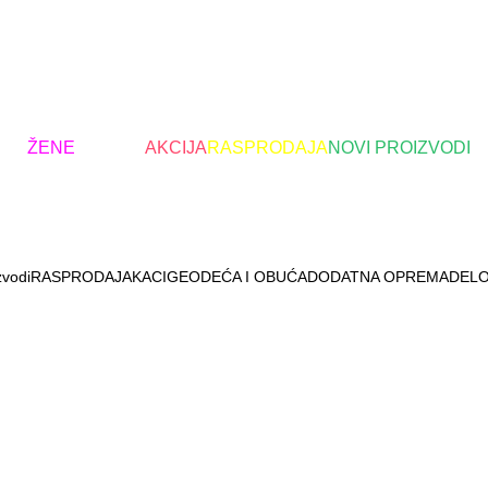
OVI
ŽENE
Brendovi
AKCIJA
RASPRODAJA
NOVI PROIZVODI
zvodi
RASPRODAJA
KACIGE
ODEĆA I OBUĆA
DODATNA OPREMA
DELO