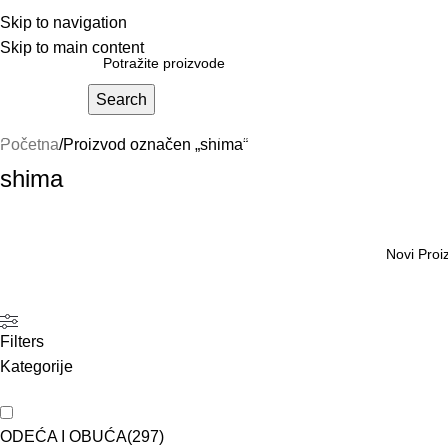
Skip to navigation
Skip to main content
Prodavnica
Search
KACIGE
ODEĆA I OBUĆA
DODATNA OPREMA
DEL
Početna
Proizvod označen „shima“
shima
Novi Proi
Filters
Kategorije
ODEĆA I OBUĆA
(
297
)