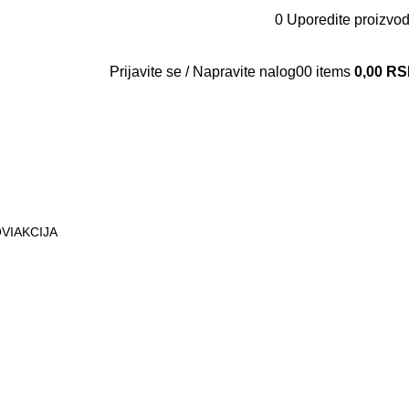
0
Uporedite proizvo
Kontakt
O nama
Vesti
Prijavite se / Napravite nalog
0
0
items
0,00
RS
VI
AKCIJA