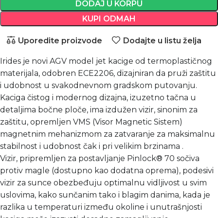
DODAJ U KORPU
KUPI ODMAH
Uporedite proizvode
Dodajte u listu želja
Irides je novi AGV model jet kacige od termoplastičnog
materijala, odobren ECE2206, dizajniran da pruži zaštitu
i udobnost u svakodnevnom gradskom putovanju.
Kaciga čistog i modernog dizajna, izuzetno tačna u
detaljima bočne ploče, ima izdužen vizir, sinonim za
zaštitu, opremljen VMS (Visor Magnetic Sistem)
magnetnim mehanizmom za zatvaranje za maksimalnu
stabilnost i udobnost čak i pri velikim brzinama .
Vizir, pripremljen za postavljanje Pinlock® 70 sočiva
protiv magle (dostupno kao dodatna oprema), podesivi
vizir za sunce obezbeđuju optimalnu vidljivost u svim
uslovima, kako sunčanim tako i blagim danima, kada je
razlika u temperaturi između okoline i unutrašnjosti