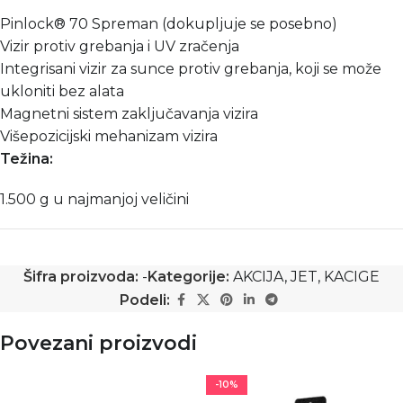
Pinlock® 70 Spreman (dokupljuje se posebno)
Vizir protiv grebanja i UV zračenja
Integrisani vizir za sunce protiv grebanja, koji se može
ukloniti bez alata
Magnetni sistem zaključavanja vizira
Višepozicijski mehanizam vizira
Težina:
1.500 g u najmanjoj veličini
Šifra proizvoda:
-
Kategorije:
AKCIJA
,
JET
,
KACIGE
Podeli:
Povezani proizvodi
-10%