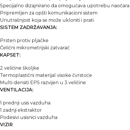
Specijalno dizajnirano da omogućava upotrebu naočara
Pripremljen za opšti komunikacioni sistem
Unutrašnjost koja se može ukloniti i prati
SISTEM ZADRŽAVANJA:
Prsten protiv pljačke
Čelični mikrometrijski zatvarač
KAPSET:
2 veličine školjke
Termoplastični materijal visoke čvrstoće
Multi-densiti EPS razvijen u 3 veličine
VENTILACIJA:
1 prednji usis vazduha
1 zadnji ekstraktor
Podesivi usisnici vazduha
VIZIR