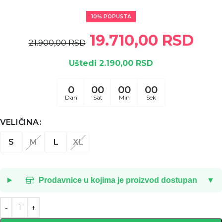
10% POPUSTA
19.710,00
RSD
21.900,00
RSD
Uštedi 2.190,00 RSD
0
00
00
00
Dan
Sat
Min
Sek
VELIČINA
S
M
L
XL
Prodavnice u kojima je proizvod dostupan
▼