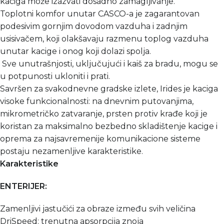
kaciga može izazvati dosadno zamagljivanje.
Toplotni komfor unutar CASCO-a je zagarantovan
podesivim gornjim dovodom vazduha i zadnjim
usisivačem, koji olakšavaju razmenu toplog vazduha
unutar kacige i onog koji dolazi spolja.
Sve unutrašnjosti, uključujući i kaiš za bradu, mogu se
u potpunosti ukloniti i prati.
Savršen za svakodnevne gradske izlete, Irides je kaciga
visoke funkcionalnosti: na dnevnim putovanjima,
mikrometričko zatvaranje, prsten protiv krađe koji je
koristan za maksimalno bezbedno skladištenje kacige i
oprema za najsavremenije komunikacione sisteme
postaju nezamenljive karakteristike.
Karakteristike
ENTERIJER:
Zamenljivi jastučići za obraze između svih veličina
DriSpeed: trenutna apsorpcija znoja