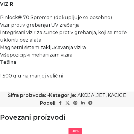
VIZIR
Pinlock® 70 Spreman (dokupljuje se posebno)
Vizir protiv grebanja i UV zračenja
Integrisani vizir za sunce protiv grebanja, koji se može
ukloniti bez alata
Magnetni sistem zaključavanja vizira
Višepozicijski mehanizam vizira
Težina:
1.500 g u najmanjoj veličini
Šifra proizvoda:
-
Kategorije:
AKCIJA
,
JET
,
KACIGE
Podeli:
Povezani proizvodi
-10%