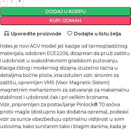
DODAJ U KORPU
KUPI ODMAH
Uporedite proizvode
Dodajte u listu želja
Irides je novi AGV model jet kacige od termoplastičnog
materijala, odobren ECE2206, dizajniran da pruži zaštitu
i udobnost u svakodnevnom gradskom putovanju.
Kaciga čistog i modernog dizajna, izuzetno tačna u
detaljima bočne ploče, ima izdužen vizir, sinonim za
zaštitu, opremljen VMS (Visor Magnetic Sistem)
magnetnim mehanizmom za zatvaranje za maksimalnu
stabilnost i udobnost čak i pri velikim brzinama .
Vizir, pripremljen za postavljanje Pinlock® 70 sočiva
protiv magle (dostupno kao dodatna oprema), podesivi
vizir za sunce obezbeđuju optimalnu vidljivost u svim
uslovima, kako sunčanim tako i blagim danima, kada je