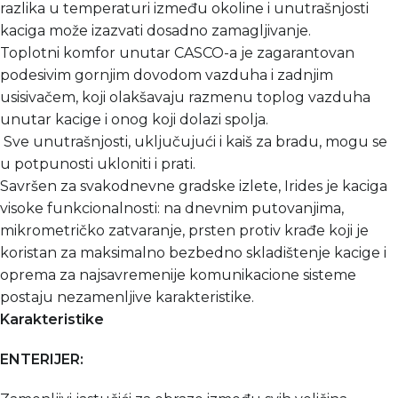
razlika u temperaturi između okoline i unutrašnjosti
kaciga može izazvati dosadno zamagljivanje.
Toplotni komfor unutar CASCO-a je zagarantovan
podesivim gornjim dovodom vazduha i zadnjim
usisivačem, koji olakšavaju razmenu toplog vazduha
unutar kacige i onog koji dolazi spolja.
Sve unutrašnjosti, uključujući i kaiš za bradu, mogu se
u potpunosti ukloniti i prati.
Savršen za svakodnevne gradske izlete, Irides je kaciga
visoke funkcionalnosti: na dnevnim putovanjima,
mikrometričko zatvaranje, prsten protiv krađe koji je
koristan za maksimalno bezbedno skladištenje kacige i
oprema za najsavremenije komunikacione sisteme
postaju nezamenljive karakteristike.
Karakteristike
ENTERIJER: