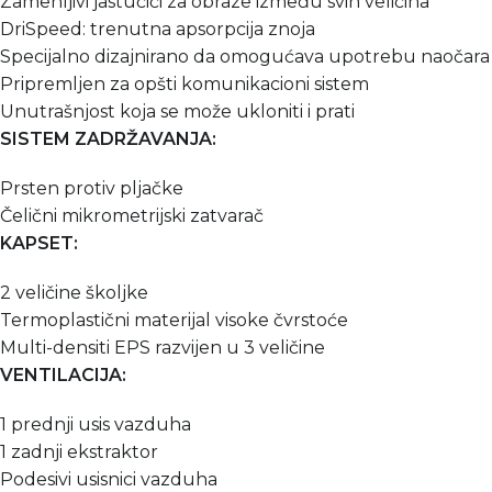
Zamenljivi jastučići za obraze između svih veličina
DriSpeed: trenutna apsorpcija znoja
Specijalno dizajnirano da omogućava upotrebu naočara
Pripremljen za opšti komunikacioni sistem
Unutrašnjost koja se može ukloniti i prati
SISTEM ZADRŽAVANJA:
Prsten protiv pljačke
Čelični mikrometrijski zatvarač
KAPSET:
2 veličine školjke
Termoplastični materijal visoke čvrstoće
Multi-densiti EPS razvijen u 3 veličine
VENTILACIJA:
1 prednji usis vazduha
1 zadnji ekstraktor
Podesivi usisnici vazduha