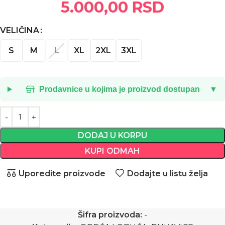
5.000,00
RSD
VELIČINA
S
M
L
XL
2XL
3XL
Prodavnice u kojima je proizvod dostupan
▼
DODAJ U KORPU
KUPI ODMAH
Uporedite proizvode
Dodajte u listu želja
Šifra proizvoda:
-