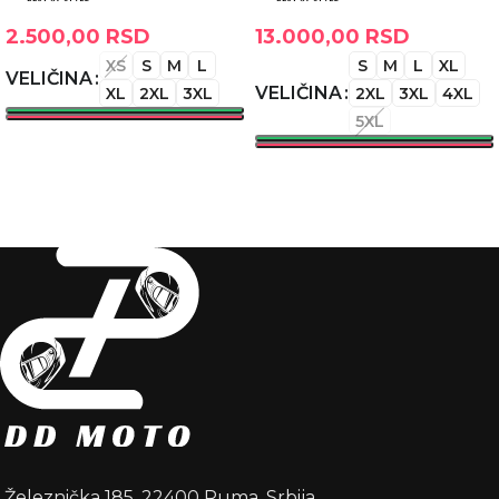
2.500,00
RSD
13.000,00
RSD
XS
S
M
L
S
M
L
XL
VELIČINA
VELIČINA
XL
2XL
3XL
2XL
3XL
4XL
5XL
ODABERITE OPCIJE
ODABERITE OPCIJE
Železnička 185, 22400 Ruma, Srbija