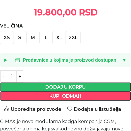
19.800,00
RSD
VELIČINA
XS
S
M
L
XL
2XL
Prodavnice u kojima je proizvod dostupan
▼
DODAJ U KORPU
KUPI ODMAH
Uporedite proizvode
Dodajte u listu želja
C-MAX je nova modularna kaciga kompanije CGM,
posvećena onima koji svakodnevno doživljavaju nove