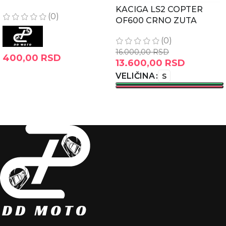
KACIGA LS2 COPTER
(0)
OF600 CRNO ZUTA
(0)
16.000,00
RSD
400,00
RSD
13.600,00
RSD
DODAJ U KORPU
VELIČINA
S
ODABERITE OPCIJE