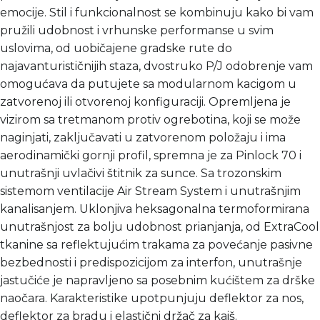
emocije. Stil i funkcionalnost se kombinuju kako bi vam
pružili udobnost i vrhunske performanse u svim
uslovima, od uobičajene gradske rute do
najavanturističnijih staza, dvostruko P/J odobrenje vam
omogućava da putujete sa modularnom kacigom u
zatvorenoj ili otvorenoj konfiguraciji. Opremljena je
vizirom sa tretmanom protiv ogrebotina, koji se može
naginjati, zaključavati u zatvorenom položaju i ima
aerodinamički gornji profil, spremna je za Pinlock 70 i
unutrašnji uvlačivi štitnik za sunce. Sa trozonskim
sistemom ventilacije Air Stream System i unutrašnjim
kanalisanjem. Uklonjiva heksagonalna termoformirana
unutrašnjost za bolju udobnost prianjanja, od ExtraCool
tkanine sa reflektujućim trakama za povećanje pasivne
bezbednosti i predispozicijom za interfon, unutrašnje
jastučiće je napravljeno sa posebnim kućištem za drške
naočara. Karakteristike upotpunjuju deflektor za nos,
deflektor za bradu i elastični držač za kaiš.