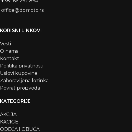
+381 66 262 864
office@ddmoto.rs
KORISNI LINKOVI
Vesti
O nama
Kontakt
Politika privatnosti
Uslovi kupovine
Zaboravljena lozinka
Povrat proizvoda
KATEGORIJE
AKCIJA
KACIGE
ODEĆA I OBUĆA