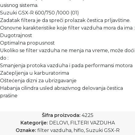
usisnog sistema.
Suzuki GSX-R 600/750 /1000 (01)
Zadatak filtera je da spreči prolazak čestica prljavštine.
Osnovne karakteristike koje filter vazduha mora da ima :
Dugotrajnost
Optimalna propusnost
Ukoliko se filter vazduha ne menja na vreme, može doći
do :
Smanjenja protoka vazduha i pada performansi motora
Začepljenja u karburatorima
Oštećenja dizni za ubrizgavanje
Habanja cilindra usled abrazivnog delovanja čestica
prašine
Šifra proizvoda:
4225
Kategorije:
DELOVI
,
FILTERI VAZDUHA
Oznake:
filter vazduha
,
hiflo
,
Suzuki GSX-R