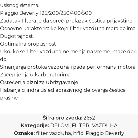
usisnog sistema.
Piaggio Beverly 125/200/250/400/500
Zadatak filtera je da spreči prolazak čestica prljavštine.
Osnovne karakteristike koje filter vazduha mora da ima :
Dugotrajnost
Optimalna propusnost
Ukoliko se filter vazduha ne menja na vreme, može doći
do :
Smanjenja protoka vazduha i pada performansi motora
Začepljenja u karburatorima
Oštećenja dizni za ubrizgavanje
Habanja cilindra usled abrazivnog delovanja čestica
prašine
Šifra proizvoda:
2652
Kategorije:
DELOVI
,
FILTERI VAZDUHA
Oznake:
filter vazduha
,
hiflo
,
Piaggio Beverly