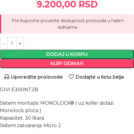
9.200,00
RSD
Pre kupovine proverite dostupnost proizvoda u našim
radnjama.
DODAJ U KORPU
KUPI ODMAH
Uporedite proizvode
Dodajte u listu želja
GIVI E300NT2B
Sistem montaže: MONOLOCK® ( uz kofer dolazi
Monolock ploča )
Kapacitet: 30 litara
Sistem zatvaranja: Micro 2