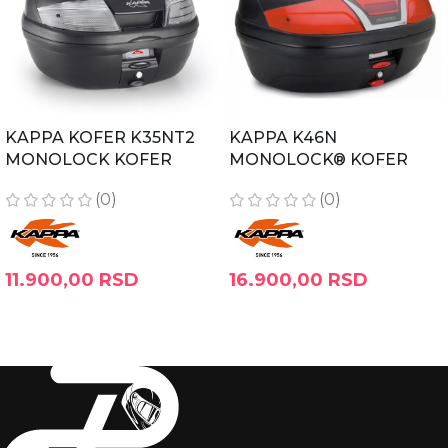
KAPPA KOFER K35NT2
KAPPA K46N
MONOLOCK KOFER
MONOLOCK® KOFER
(0)
(0)
11.900,00
RSD
16.900,00
RSD
DODAJ U KORPU
DODAJ U KORPU