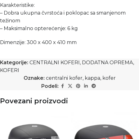
Karakteristike:
– Dobra ukupna čvrstoća i poklopac sa smanjenom
težinom
– Maksimalno opterećenje: 6 kg
Dimenzije: 300 x 400 x 410 mm
Kategorije:
CENTRALNI KOFERI
,
DODATNA OPREMA
,
KOFERI
Oznake:
centralni kofer
,
kappa
,
kofer
Podeli:
Povezani proizvodi