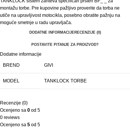
TANKLOCK sistem zahteva specifičan prsten BF_ _ za
montažu torbe. Pre kupovine pažljivo proverite da torba ne
utiče na upravljivost motocikla, posebno obratite pažnju na
moguće smetnje u radu upravljača.
DODATNE INFORMACIJE
RECENZIJE (0)
POSTAVITE PITANJE ZA PROIZVOD?
Dodatne informacije
BREND
GIVI
MODEL
TANKLOCK TORBE
Recenzije (0)
Ocenjeno sa
0
od 5
0 reviews
Ocenjeno sa
5
od 5