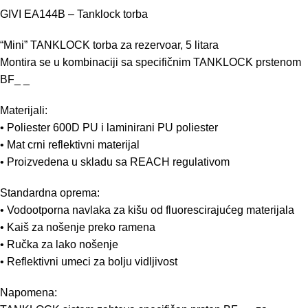
GIVI EA144B – Tanklock torba
“Mini” TANKLOCK torba za rezervoar, 5 litara
Montira se u kombinaciji sa specifičnim TANKLOCK prstenom
BF_ _
Materijali:
• Poliester 600D PU i laminirani PU poliester
• Mat crni reflektivni materijal
• Proizvedena u skladu sa REACH regulativom
Standardna oprema:
• Vodootporna navlaka za kišu od fluorescirajućeg materijala
• Kaiš za nošenje preko ramena
• Ručka za lako nošenje
• Reflektivni umeci za bolju vidljivost
Napomena: