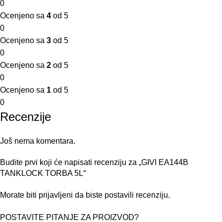
0
Ocenjeno sa
4
od 5
0
Ocenjeno sa
3
od 5
0
Ocenjeno sa
2
od 5
0
Ocenjeno sa
1
od 5
0
Recenzije
Još nema komentara.
Budite prvi koji će napisati recenziju za „GIVI EA144B
TANKLOCK TORBA 5L“
Morate biti
prijavljeni
da biste postavili recenziju.
POSTAVITE PITANJE ZA PROIZVOD?