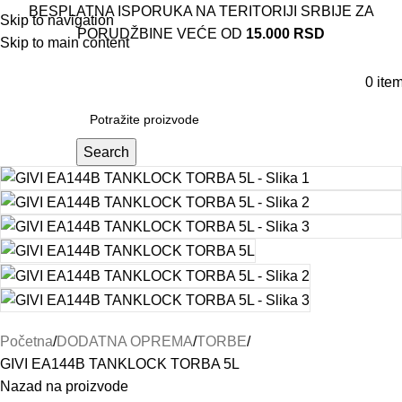
BESPLATNA ISPORUKA NA TERITORIJI SRBIJE ZA
Skip to navigation
PORUDŽBINE VEĆE OD
15.000 RSD
Skip to main content
0
ite
Search
Početna
DODATNA OPREMA
TORBE
GIVI EA144B TANKLOCK TORBA 5L
Nazad na proizvode