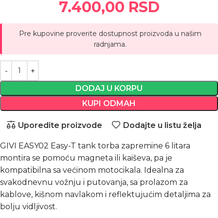
7.400,00
RSD
Pre kupovine proverite dostupnost proizvoda u našim
radnjama.
DODAJ U KORPU
KUPI ODMAH
Uporedite proizvode
Dodajte u listu želja
GIVI EASY02 Easy-T tank torba zapremine 6 litara
montira se pomoću magneta ili kaiševa, pa je
kompatibilna sa većinom motocikala. Idealna za
svakodnevnu vožnju i putovanja, sa prolazom za
kablove, kišnom navlakom i reflektujućim detaljima za
bolju vidljivost.