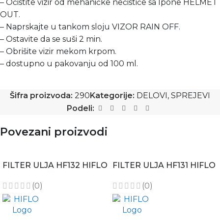
– Očistite vizir od mehaničke nečistiće sa Ipone HELMET
OUT.
– Naprskajte u tankom sloju VIZOR RAIN OFF.
– Ostavite da se suši 2 min.
– Obrišite vizir mekom krpom.
– dostupno u pakovanju od 100 ml.
Šifra proizvoda:
290
Kategorije:
DELOVI
,
SPREJEVI
Podeli:
Povezani proizvodi
FILTER ULJA HF132 HIFLO
FILTER ULJA HF131 HIFLO
(0)
(0)