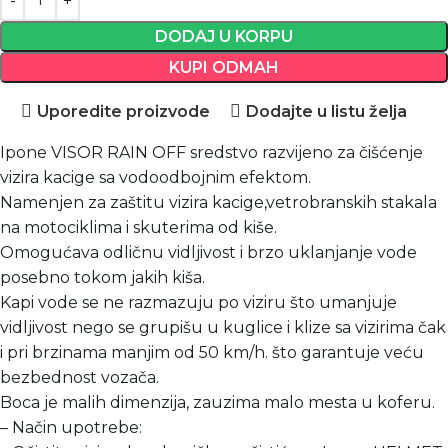
DODAJ U KORPU
KUPI ODMAH
Uporedite proizvode
Dodajte u listu želja
Ipone VISOR RAIN OFF sredstvo razvijeno za čišćenje
vizira kacige sa vodoodbojnim efektom.
Namenjen za zaštitu vizira kacige,vetrobranskih stakala
na motociklima i skuterima od kiše.
Omogućava odličnu vidljivost i brzo uklanjanje vode
posebno tokom jakih kiša.
Kapi vode se ne razmazuju po viziru što umanjuje
vidljivost nego se grupišu u kuglice i klize sa vizirima čak
i pri brzinama manjim od 50 km/h. što garantuje veću
bezbednost vozača.
Boca je malih dimenzija, zauzima malo mesta u koferu.
– Način upotrebe: