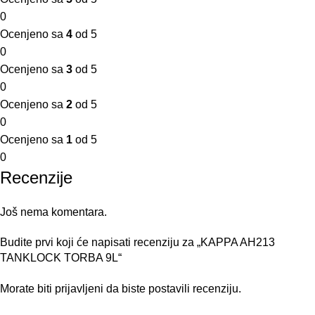
0
Ocenjeno sa
4
od 5
0
Ocenjeno sa
3
od 5
0
Ocenjeno sa
2
od 5
0
Ocenjeno sa
1
od 5
0
Recenzije
Još nema komentara.
Budite prvi koji će napisati recenziju za „KAPPA AH213
TANKLOCK TORBA 9L“
Morate biti
prijavljeni
da biste postavili recenziju.