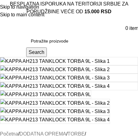
BESPLATNA ISPORUKA NA TERITORIJI SRBIJE ZA
Skip to navigation
PORUDŽBINE VEĆE OD
15.000 RSD
Skip to main content
0
ite
Search
Početna
DODATNA OPREMA
TORBE