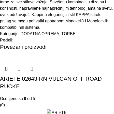
torbe za sve stilove vožnje. Savršenu kombinaciju dizajna i
korisnosti, napravljene najnaprednijim tehnologijama na svetu,
uvek održavajući Kappinu eleganciju i stil KAPPA futrole i
prtljag se mogu pohvaliti upotrebom Monokei® i Monolock®
kompatibilnih sistema.
Kategorije:
DODATNA OPREMA
,
TORBE
Podeli:
Povezani proizvodi
ARIETE 02643-RN VULCAN OFF ROAD
RUCKE
Ocenjeno sa
0
od 5
(0)