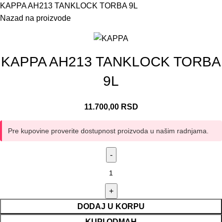
KAPPA AH213 TANKLOCK TORBA 9L
Nazad na proizvode
KAPPA AH213 TANKLOCK TORBA
9L
11.700,00
RSD
Pre kupovine proverite dostupnost proizvoda u našim radnjama.
DODAJ U KORPU
KUPI ODMAH