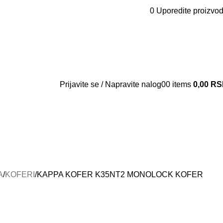
0
Uporedite proizvo
Kontakt
O nama
Vesti
Prijavite se / Napravite nalog
0
0
items
0,00
RS
A
KOFERI
KAPPA KOFER K35NT2 MONOLOCK KOFER