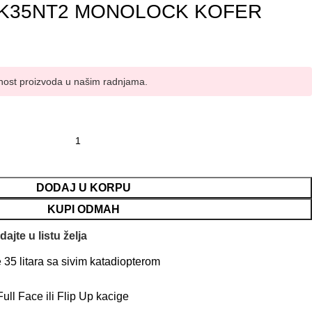
 K35NT2 MONOLOCK KOFER
nost proizvoda u našim radnjama.
DODAJ U KORPU
KUPI ODMAH
ajte u listu želja
 litara sa sivim katadiopterom
ll Face ili Flip Up kacige