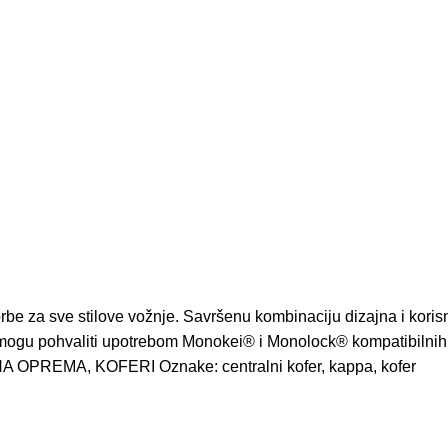
 torbe za sve stilove vožnje. Savršenu kombinaciju dizajna i kor
 se mogu pohvaliti upotrebom Monokei® i Monolock® kompatibilnih
NA OPREMA
,
KOFERI
Oznake:
centralni kofer
,
kappa
,
kofer