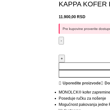
KAPPA KOFER
11.900,00
RSD
Pre kupovine proverite dostup
Uporedite proizvode
Dod
MONOLCK® kofer zapremine 35
Poseduje ručku za nošenje
Mogućnost pakovanja jedne Fu