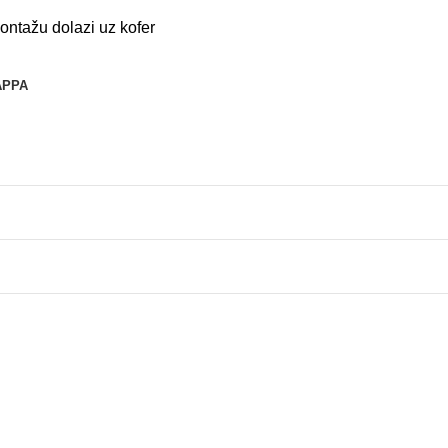
ntažu dolazi uz kofer
APPA