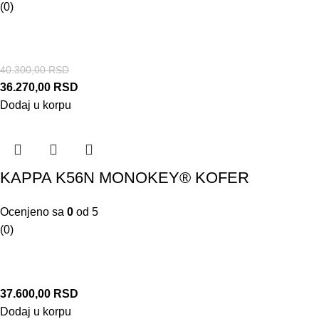
(0)
40.300,00
RSD
36.270,00
RSD
Dodaj u korpu
KAPPA K56N MONOKEY® KOFER
Ocenjeno sa
0
od 5
(0)
37.600,00
RSD
Dodaj u korpu