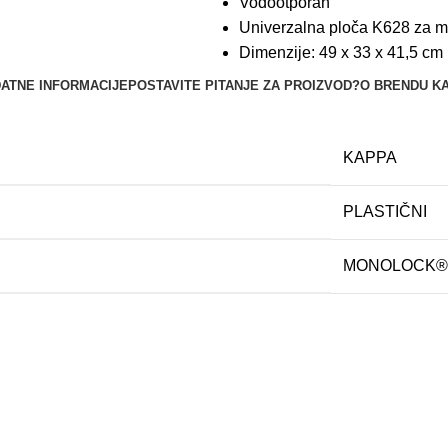
Vodootporan
Univerzalna ploča K628 za mo
Dimenzije: 49 x 33 x 41,5 cm
ATNE INFORMACIJE
POSTAVITE PITANJE ZA PROIZVOD?
O BRENDU K
KAPPA
PLASTIČNI
MONOLOCK®