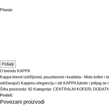
Pitanje:
O brendu KAPPA
Kappa brend izdržljivost, pouzdanost i kvaliteta - Moto koferi i
održavajući Kappinu eleganciju i stil KAPPA futrole i prtljag
Šifra proizvoda:
92
Kategorije:
CENTRALNI KOFERI
,
DODAT
Podeli:
Povezani proizvodi