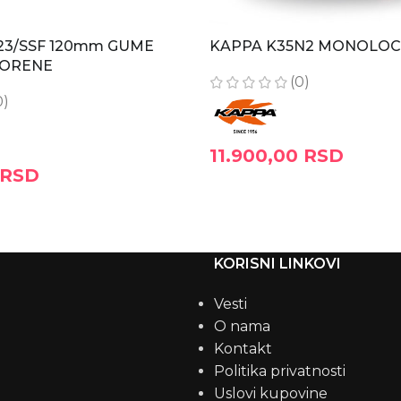
23/SSF 120mm GUME
KAPPA K35N2 MONOLOC
VORENE
(0)
0)
11.900,00
RSD
RSD
DODAJ U KORPU
RPU
KORISNI LINKOVI
Vesti
O nama
Kontakt
Politika privatnosti
Uslovi kupovine