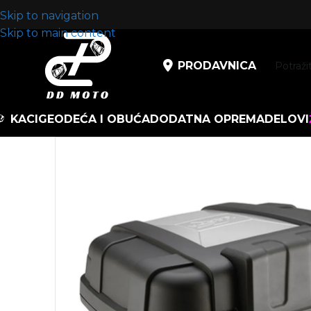
Skip to navigation
Skip to main content
PRODAVNICA
KACIGE
ODEĆA I OBUĆA
DODATNA OPREMA
DELOVI