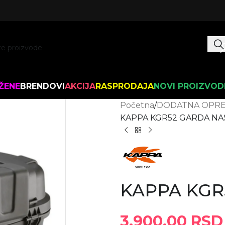
ŽENE
BRENDOVI
AKCIJA
RASPRODAJA
NOVI PROIZVOD
Početna
DODATNA OPR
KAPPA KGR52 GARDA NA
KAPPA KGR
3.900,00
RSD