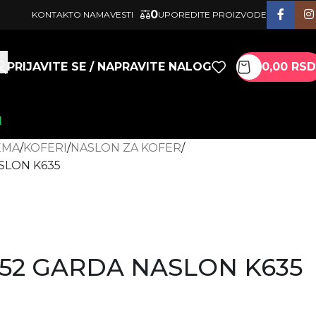
0
KONTAKT
O NAMA
VESTI
UPOREDITE PROIZVODE
PRIJAVITE SE / NAPRAVITE NALOG
0,00
RSD
I
EMA
KOFERI
NASLON ZA KOFER
SLON K635
52 GARDA NASLON K635