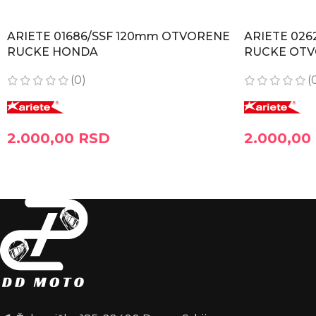
ARIETE 01686/SSF 120mm OTVORENE
ARIETE 026
RUCKE HONDA
RUCKE OT
(0)
(
2.000,00
RSD
2.000,00
DODAJ U KORPU
DODAJ U KO