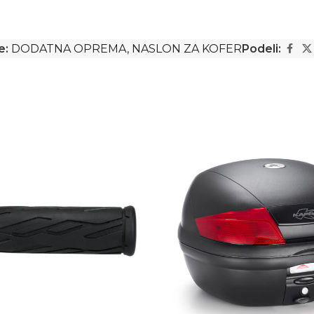
e:
DODATNA OPREMA
,
NASLON ZA KOFER
Podeli: