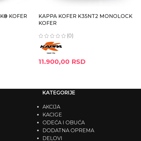
K® KOFER
KAPPA KOFER K35NT2 MONOLOCK
KOFER
(0)
11.900,00
RSD
DODAJ U KORPU
KATEGORIJE
AKCIJA
KACIGE
ODEĆA I OBUĆA
DODATNA OPREMA
DELOVI