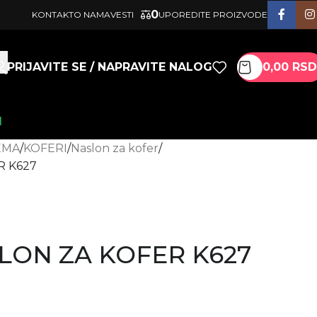
0
KONTAKT
O NAMA
VESTI
UPOREDITE PROIZVODE
PRIJAVITE SE / NAPRAVITE NALOG
0,00
RSD
I
EMA
KOFERI
Naslon za kofer
R K627
LON ZA KOFER K627