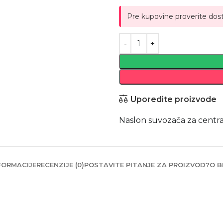
Pre kupovine proverite dos
Uporedite proizvode
Naslon suvozača za centra
FORMACIJE
RECENZIJE (0)
POSTAVITE PITANJE ZA PROIZVOD?
O B