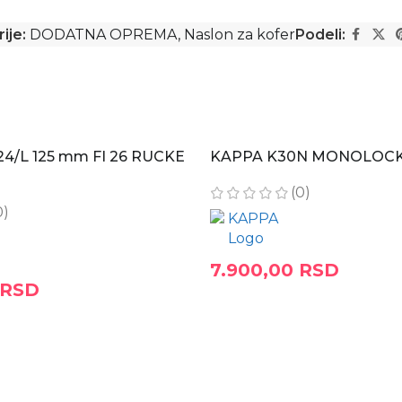
ije:
DODATNA OPREMA
,
Naslon za kofer
Podeli:
24/L 125 mm FI 26 RUCKE
KAPPA K30N MONOLOCK
(0)
0)
7.900,00
RSD
RSD
DODAJ U KORPU
RPU