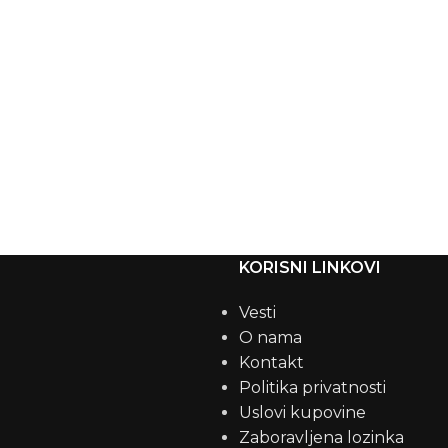
KORISNI LINKOVI
Vesti
O nama
Kontakt
Politika privatnosti
Uslovi kupovine
Zaboravljena lozinka