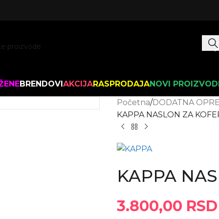
ŽENE
BRENDOVI
AKCIJA
RASPRODAJA
NOVI PROIZVOD
Početna
DODATNA OPR
KAPPA NASLON ZA KOFE
KAPPA NAS
3.800,00
RSD