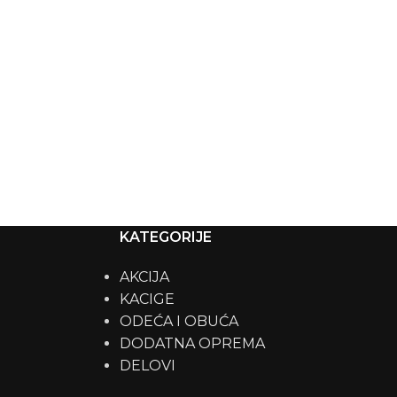
KATEGORIJE
AKCIJA
KACIGE
ODEĆA I OBUĆA
DODATNA OPREMA
DELOVI