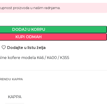
tupnost proizvoda u našim radnjama.
DODAJ U KORPU
KUPI ODMAH
Dodajte u listu želja
lne kofere modela K46 / K400 / K355
RENDU KAPPA
KAPPA