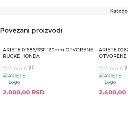
Kategor
Povezani proizvodi
ARIETE 01686/SSF 120mm OTVORENE
ARIETE 026
RUCKE HONDA
OTVORENE
(0)
(
2.000,00
RSD
2.400,00
DODAJ U KORPU
DODAJ U KO