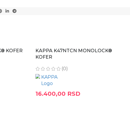
® KOFER
KAPPA K47NTCN MONOLOCK®
KOFER
(0)
16.400,00
RSD
DODAJ U KORPU