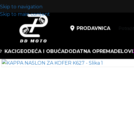
Skip to navigation
Skip to main content
PRODAVNICA
KACIGE
ODEĆA I OBUĆA
DODATNA OPREMA
DELOVI