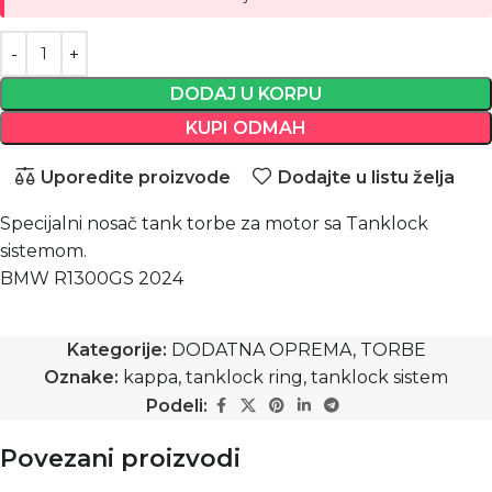
DODAJ U KORPU
KUPI ODMAH
Uporedite proizvode
Dodajte u listu želja
Specijalni nosač tank torbe za motor sa Tanklock
sistemom.
BMW R1300GS 2024
Kategorije:
DODATNA OPREMA
,
TORBE
Oznake:
kappa
,
tanklock ring
,
tanklock sistem
Podeli:
Povezani proizvodi