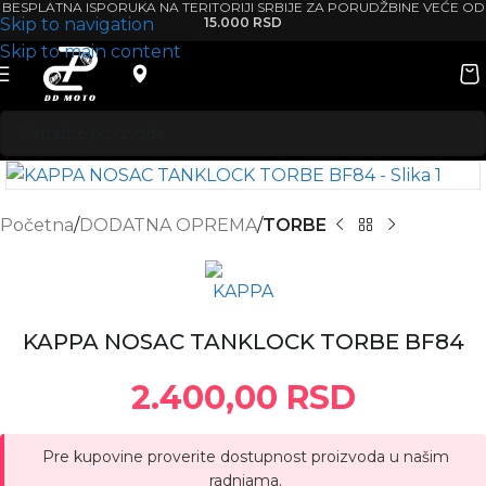
BESPLATNA ISPORUKA NA TERITORIJI SRBIJE ZA PORUDŽBINE VEĆE OD
Skip to navigation
15.000 RSD
Skip to main content
Početna
DODATNA OPREMA
TORBE
KAPPA NOSAC TANKLOCK TORBE BF84
2.400,00
RSD
Pre kupovine proverite dostupnost proizvoda u našim
radnjama.