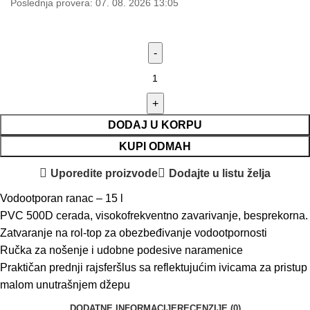
Poslednja provera: 07. 08. 2026 13:05
DODAJ U KORPU
KUPI ODMAH
Uporedite proizvode
Dodajte u listu želja
Vodootporan ranac – 15 l
PVC 500D cerada, visokofrekventno zavarivanje, besprekorna.
Zatvaranje na rol-top za obezbeđivanje vodootpornosti
Ručka za nošenje i udobne podesive naramenice
Praktičan prednji rajsferšlus sa reflektujućim ivicama za pristup
malom unutrašnjem džepu
DODATNE INFORMACIJE
RECENZIJE (0)