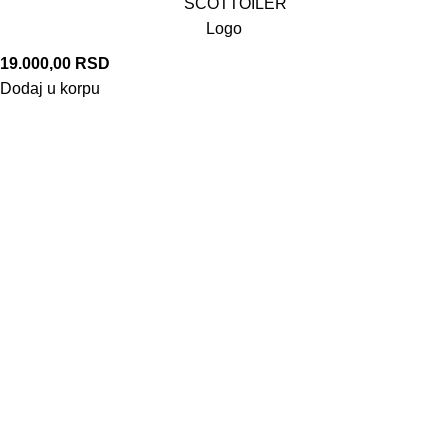
19.000,00
RSD
Dodaj u korpu
Železnička 185, 22400 Ruma, Srbija
+381 66 262 863
+381 22 210 08 18
Vojvođanska 36, Beograd 11000, Srbija