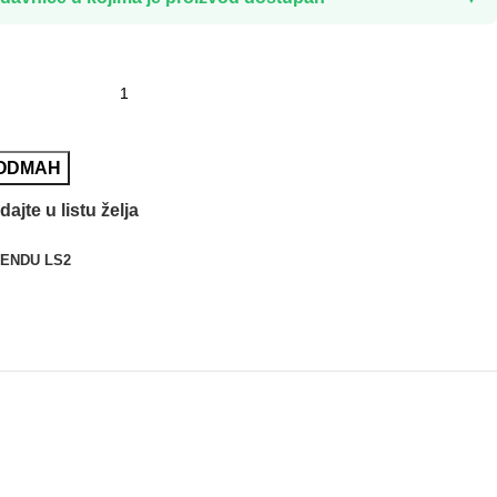
 ODMAH
ajte u listu želja
ENDU LS2