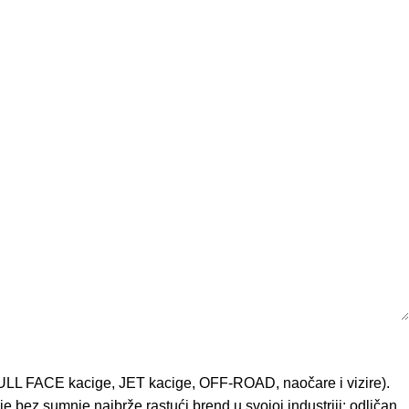
ULL FACE kacige
,
JET kacige
,
OFF-ROAD
,
naočare
i
vizire
).
bez sumnje najbrže rastući brend u svojoj industriji: odličan