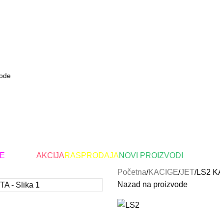
E
Brendovi
AKCIJA
RASPRODAJA
NOVI PROIZVODI
Početna
KACIGE
JET
LS2 K
Nazad na proizvode