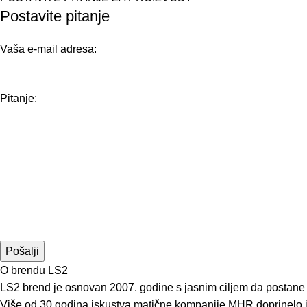
Postavite pitanje
Vaša e-mail adresa:
Pitanje:
O brendu LS2
LS2 brend je osnovan 2007. godine s jasnim ciljem da postane li
Više od 30 godina iskustva matične kompanije MHR doprinelo je