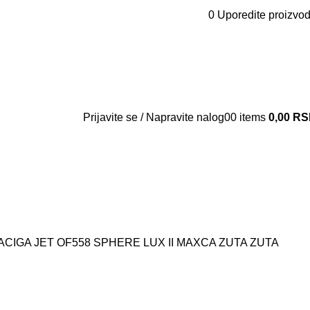
0
Uporedite proizvo
Kontakt
O nama
Vesti
Prijavite se / Napravite nalog
0
0
items
0,00
RS
ACIGA JET OF558 SPHERE LUX II MAXCA ZUTA ZUTA