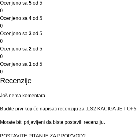
Ocenjeno sa
5
od 5
0
Ocenjeno sa
4
od 5
0
Ocenjeno sa
3
od 5
0
Ocenjeno sa
2
od 5
0
Ocenjeno sa
1
od 5
0
Recenzije
Još nema komentara.
Budite prvi koji će napisati recenziju za „LS2 KACIGA JE
Morate biti
prijavljeni
da biste postavili recenziju.
POSTAVITE PITANJE ZA PROIZVOD?