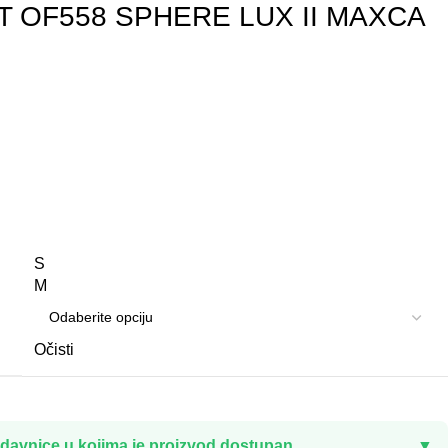
T OF558 SPHERE LUX II MAXCA
S
M
Očisti
davnice u kojima je proizvod dostupan
▼