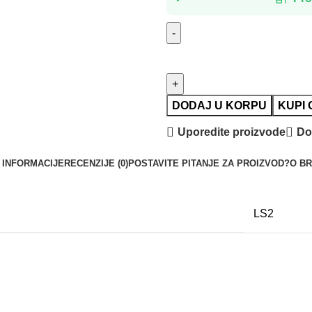
DODAJ U KORPU
KUPI
Uporedite proizvode
Dod
 INFORMACIJE
RECENZIJE (0)
POSTAVITE PITANJE ZA PROIZVOD?
O BR
LS2