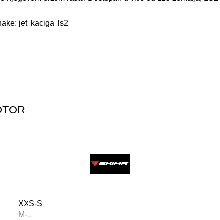
nake:
jet
,
kaciga
,
ls2
OTOR
XXS-S
M-L