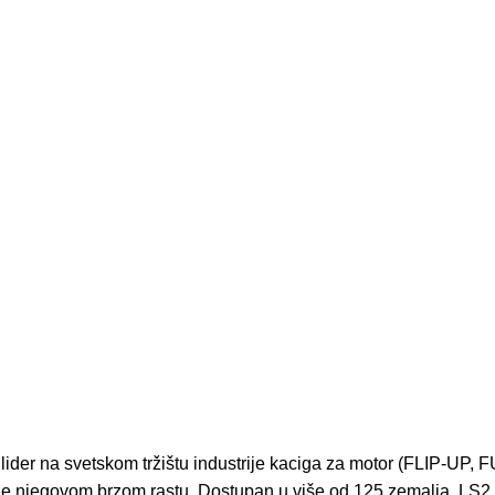
der na svetskom tržištu industrije kaciga za motor (
FLIP-UP
,
F
 njegovom brzom rastu. Dostupan u više od 125 zemalja, LS2 je 