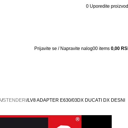
0
Uporedite proizvo
Kontakt
O nama
Vesti
Prijavite se / Napravite nalog
0
0
items
0,00
RS
A
STENDERI
LV8 ADAPTER E630/03DX DUCATI DX DESNI