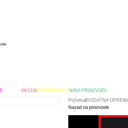
E
Brendovi
AKCIJA
RASPRODAJA
NOVI PROIZVODI
Početna
DODATNA OPREM
Nazad na proizvode