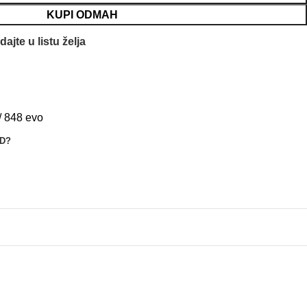
KUPI ODMAH
ajte u listu želja
/ 848 evo
OD?