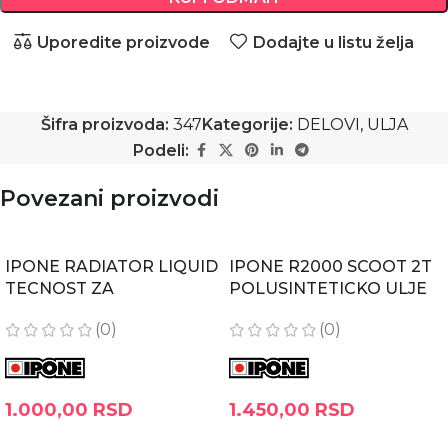
Uporedite proizvode
Dodajte u listu želja
Šifra proizvoda:
347
Kategorije:
DELOVI
,
ULJA
Podeli:
Povezani proizvodi
IPONE RADIATOR LIQUID
IPONE R2000 SCOOT 2T
TECNOST ZA
POLUSINTETICKO ULJE
HLADNJAKE DO -38
ZA SKUTERE SA
(0)
(0)
ANTIFRIZ 1L
MIRISOM JAGODE 1L
1.000,00
RSD
1.450,00
RSD
DODAJ U KORPU
DODAJ U KORPU