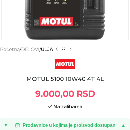
Početna
DELOVI
ULJA
MOTUL 5100 10W40 4T 4L
9.000,00
RSD
Na zalihama
Prodavnice u kojima je proizvod dostupan
▲