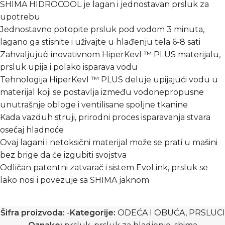
SHIMA HIDROCOOL je lagan i jednostavan prsluk za
upotrebu
Jednostavno potopite prsluk pod vodom 3 minuta,
lagano ga stisnite i uživajte u hlađenju tela 6-8 sati
Zahvaljujući inovativnom HiperKevl ™ PLUS materijalu,
prsluk upija i polako isparava vodu
Tehnologija HiperKevl ™ PLUS deluje upijajući vodu u
materijal koji se postavlja između vodonepropusne
unutrašnje obloge i ventilisane spoljne tkanine
Kada vazduh struji, prirodni proces isparavanja stvara
osećaj hladnoće
Ovaj lagani i netoksični materijal može se prati u mašini
bez brige da će izgubiti svojstva
Odličan patentni zatvarač i sistem EvoLink, prsluk se
lako nosi i povezuje sa SHIMA jaknom
Šifra proizvoda:
-
Kategorije:
ODEĆA I OBUĆA
,
PRSLUCI