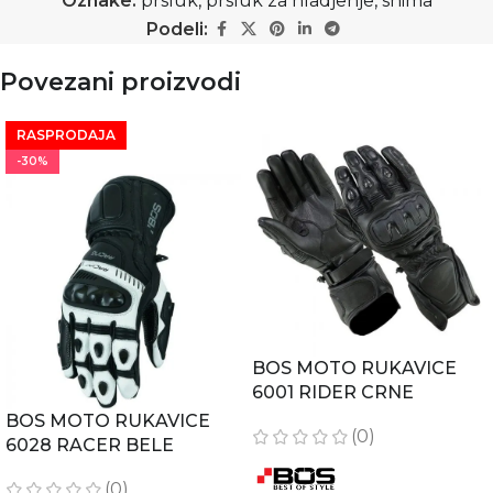
Oznake:
prsluk
,
prsluk za hladjenje
,
shima
Podeli:
Povezani proizvodi
RASPRODAJA
-30%
BOS MOTO RUKAVICE
6001 RIDER CRNE
BOS MOTO RUKAVICE
(0)
6028 RACER BELE
(0)