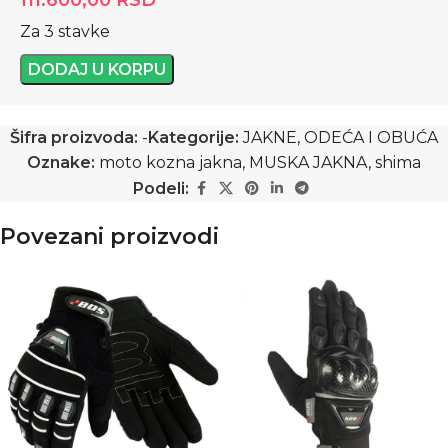
111.600,00
RSD
Za 3 stavke
DODAJ U KORPU
Šifra proizvoda:
-
Kategorije:
JAKNE
,
ODEĆA I OBUĆA
Oznake:
moto kozna jakna
,
MUSKA JAKNA
,
shima
Podeli:
Povezani proizvodi