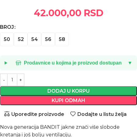
42.000,00
RSD
BROJ
50
52
54
56
58
Prodavnice u kojima je proizvod dostupan
▼
DODAJ U KORPU
KUPI ODMAH
Uporedite proizvode
Dodajte u listu želja
Nova generacija BANDIT jakne znači više slobode
kretanja i još bolju ventilaciju.