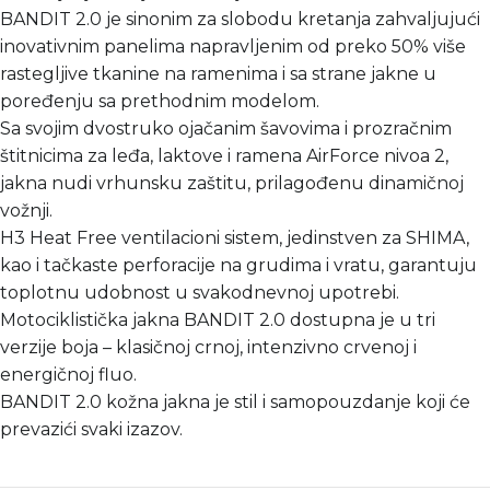
BANDIT 2.0 je sinonim za slobodu kretanja zahvaljujući
inovativnim panelima napravljenim od preko 50% više
rastegljive tkanine na ramenima i sa strane jakne u
poređenju sa prethodnim modelom.
Sa svojim dvostruko ojačanim šavovima i prozračnim
štitnicima za leđa, laktove i ramena AirForce nivoa 2,
jakna nudi vrhunsku zaštitu, prilagođenu dinamičnoj
vožnji.
H3 Heat Free ventilacioni sistem, jedinstven za SHIMA,
kao i tačkaste perforacije na grudima i vratu, garantuju
toplotnu udobnost u svakodnevnoj upotrebi.
Motociklistička jakna BANDIT 2.0 dostupna je u tri
verzije boja – klasičnoj crnoj, intenzivno crvenoj i
energičnoj fluo.
BANDIT 2.0 kožna jakna je stil i samopouzdanje koji će
prevazići svaki izazov.