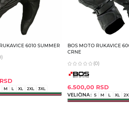
RUKAVICE 6010 SUMMER
BOS MOTO RUKAVICE 600
CRNE
0)
(0)
RSD
6.500,00
RSD
M
L
XL
2XL
3XL
VELIČINA
S
M
L
XL
2X
OPCIJE
ODABERITE OPCIJE