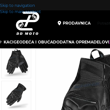
Skip to navigation
Skip to main content
PRODAVNICA
KACIGE
ODEĆA I OBUĆA
DODATNA OPREMA
DELOVI