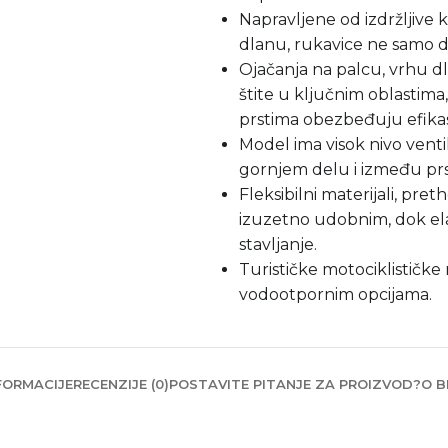
Napravljene od izdržljive 
dlanu, rukavice ne samo da
Ojačanja na palcu, vrhu d
štite u ključnim oblastima,
prstima obezbeđuju efikas
Model ima visok nivo ventil
gornjem delu i između prst
Fleksibilni materijali, pre
izuzetno udobnim, dok ela
stavljanje.
Turističke motociklistič
vodootpornim opcijama.
FORMACIJE
RECENZIJE (0)
POSTAVITE PITANJE ZA PROIZVOD?
O B