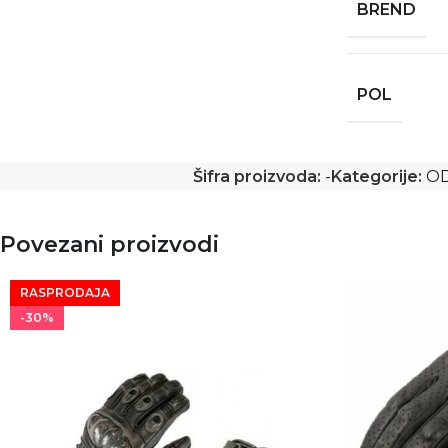
BREND
POL
Šifra proizvoda:
-
Kategorije:
OD
Povezani proizvodi
RASPRODAJA
-30%