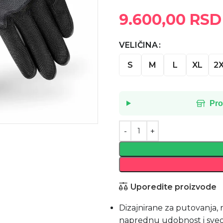
9.600,00
RSD
VELIČINA
S
M
L
XL
2
Pro
Uporedite proizvode
Dizajnirane za putovanja,
naprednu udobnost i sveo