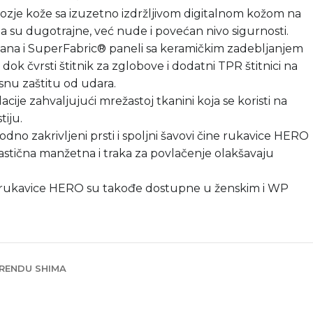
kozje kože sa izuzetno izdržljivom digitalnom kožom na
 su dugotrajne, već nude i povećan nivo sigurnosti.
lana i SuperFabric® paneli sa keramičkim zadebljanjem
 dok čvrsti štitnik za zglobove i dodatni TPR štitnici na
nu zaštitu od udara.
acije zahvaljujući mrežastoj tkanini koja se koristi na
iju.
thodno zakrivljeni prsti i spoljni šavovi čine rukavice HERO
stična manžetna i traka za povlačenje olakšavaju
ke rukavice HERO su takođe dostupne u ženskim i WP
RENDU SHIMA