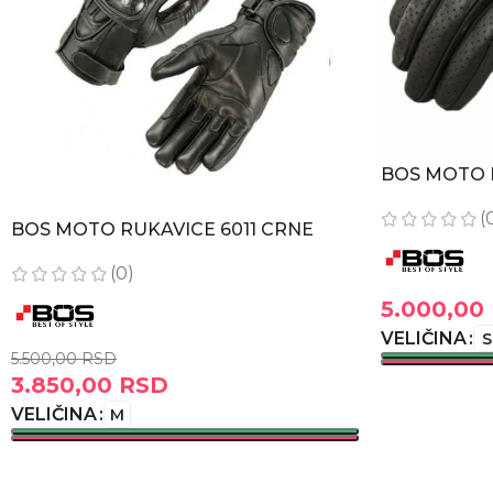
BOS MOTO 
(
BOS MOTO RUKAVICE 6011 CRNE
(0)
5.000,00
VELIČINA
S
5.500,00
RSD
3.850,00
RSD
ODABERITE 
VELIČINA
M
ODABERITE OPCIJE