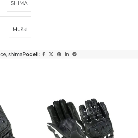
SHIMA
Muški
ice
,
shima
Podeli: