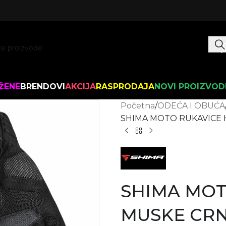
ŽENE
BRENDOVI
AKCIJA
RASPRODAJA
NOVI PROIZVOD
Početna
ODEĆA I OBUĆA
SHIMA MOTO RUKAVICE
SHIMA MOT
MUSKE CR