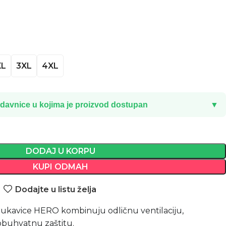
XL
3XL
4XL
davnice u kojima je proizvod dostupan
▼
DODAJ U KORPU
KUPI ODMAH
Dodajte u listu želja
 rukavice HERO kombinuju odličnu ventilaciju,
buhvatnu zaštitu.