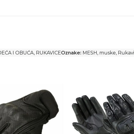
EĆA I OBUĆA
,
RUKAVICE
Oznake:
MESH
,
muske
,
Rukav