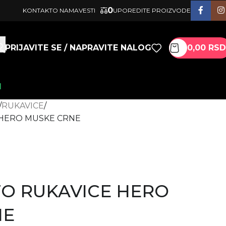
0
KONTAKT
O NAMA
VESTI
UPOREDITE PROIZVODE
PRIJAVITE SE / NAPRAVITE NALOG
0,00
RSD
I
RUKAVICE
 HERO MUSKE CRNE
O RUKAVICE HERO
NE