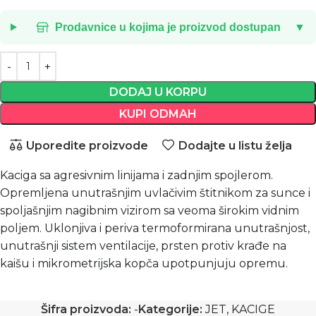
Prodavnice u kojima je proizvod dostupan
▼
DODAJ U KORPU
KUPI ODMAH
Uporedite proizvode
Dodajte u listu želja
Kaciga sa agresivnim linijama i zadnjim spojlerom.
Opremljena unutrašnjim uvlačivim štitnikom za sunce i
spoljašnjim nagibnim vizirom sa veoma širokim vidnim
poljem. Uklonjiva i periva termoformirana unutrašnjost,
unutrašnji sistem ventilacije, prsten protiv krađe na
kaišu i mikrometrijska kopča upotpunjuju opremu.
Šifra proizvoda:
-
Kategorije:
JET
,
KACIGE