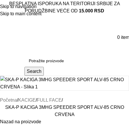
BESPLATNA ISPORUKA NA TERITORIJI SRBIJE ZA
Skip to navigation
PORUDŽBINE VEĆE OD
15.000 RSD
Skip to main content
0
ite
Search
Početna
KACIGE
FULL FACE
SKA-P KACIGA 3MHG SPEEDER SPORT ALV-85 CRNO
CRVENA
Nazad na proizvode