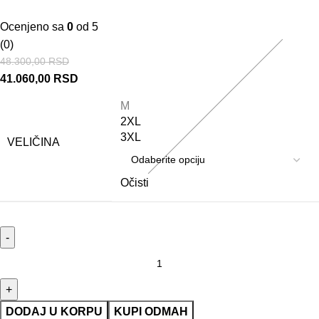
Ocenjeno sa
0
od 5
(0)
48.300,00
RSD
41.060,00
RSD
M
2XL
3XL
VELIČINA
Očisti
DODAJ U KORPU
KUPI ODMAH