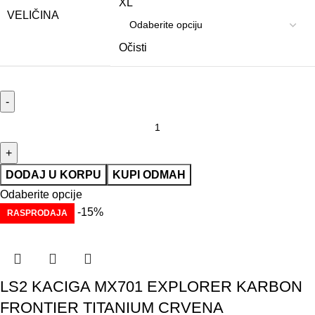
XL
VELIČINA
Očisti
DODAJ U KORPU
KUPI ODMAH
Odaberite opcije
-15%
RASPRODAJA
LS2 KACIGA MX701 EXPLORER KARBON
FRONTIER TITANIUM CRVENA