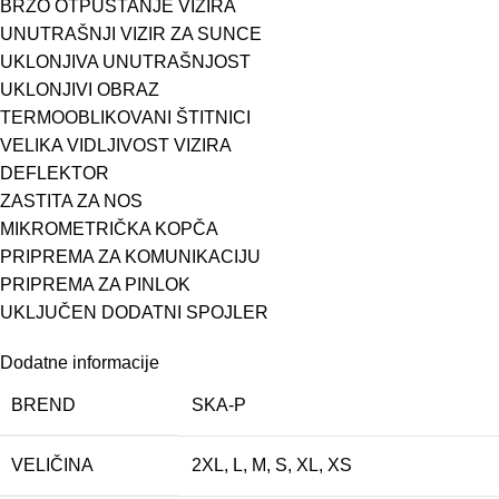
BRZO OTPUŠTANJE VIZIRA
UNUTRAŠNJI VIZIR ZA SUNCE
UKLONJIVA UNUTRAŠNJOST
UKLONJIVI OBRAZ
TERMOOBLIKOVANI ŠTITNICI
VELIKA VIDLJIVOST VIZIRA
DEFLEKTOR
ZASTITA ZA NOS
MIKROMETRIČKA KOPČA
PRIPREMA ZA KOMUNIKACIJU
PRIPREMA ZA PINLOK
UKLJUČEN DODATNI SPOJLER
Dodatne informacije
BREND
SKA-P
VELIČINA
2XL
,
L
,
M
,
S
,
XL
,
XS