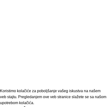
O nama
Kontakt
Politika privatnosti
Uslovi kupovine
Zaboravljena lozinka
Povrat proizvoda
Kategorije
AKCIJA
KACIGE
ODEĆA I OBUĆA
DODATNA OPREMA
DELOVI
DD MOTO
2026
Design by
Web Consilio.
.
Koristimo kolačiće za poboljšanje vašeg iskustva na našem
veb stajtu. Pregledanjem ove veb stranice slažete se sa našom
upotrebom kolačića.