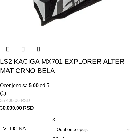
LS2 KACIGA MX701 EXPLORER ALTER
MAT CRNO BELA
Ocenjeno sa
5.00
od 5
(1)
35.400,00
RSD
30.090,00
RSD
XL
VELIČINA