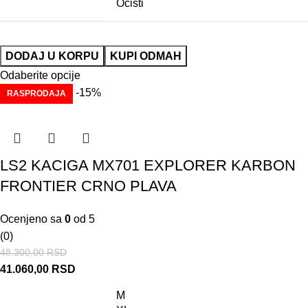
Očisti
DODAJ U KORPU
KUPI ODMAH
Odaberite opcije
-15%
RASPRODAJA
LS2 KACIGA MX701 EXPLORER KARBON
FRONTIER CRNO PLAVA
Ocenjeno sa
0
od 5
(0)
48.300,00
RSD
41.060,00
RSD
M