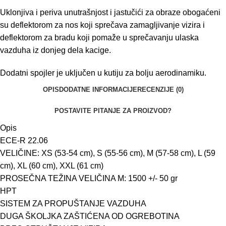
Uklonjiva i periva unutrašnjost i jastučići za obraze obogaćeni
su deflektorom za nos koji sprečava zamagljivanje vizira i
deflektorom za bradu koji pomaže u sprečavanju ulaska
vazduha iz donjeg dela kacige.
Dodatni spojler je uključen u kutiju za bolju aerodinamiku.
OPIS
DODATNE INFORMACIJE
RECENZIJE (0)
POSTAVITE PITANJE ZA PROIZVOD?
Opis
ECE-R 22.06
VELIČINE: XS (53-54 cm), S (55-56 cm), M (57-58 cm), L (59
cm), XL (60 cm), XXL (61 cm)
PROSEČNA TEŽINA VELIČINA M: 1500 +/- 50 gr
HPT
SISTEM ZA PROPUŠTANJE VAZDUHA
DUGA ŠKOLJKA ZAŠTIĆENA OD OGREBOTINA