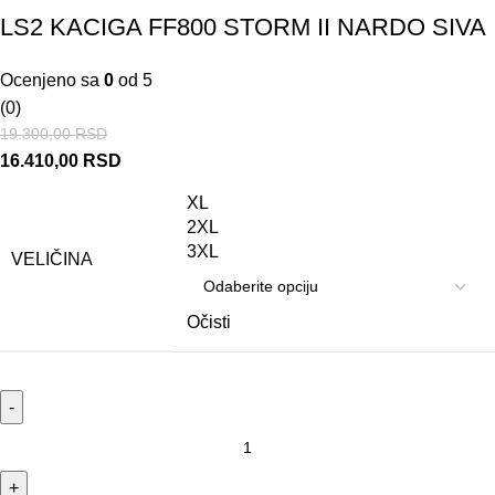
LS2 KACIGA FF800 STORM II NARDO SIVA
Ocenjeno sa
0
od 5
(0)
19.300,00
RSD
16.410,00
RSD
XL
2XL
3XL
VELIČINA
Očisti