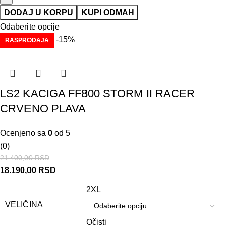
DODAJ U KORPU
KUPI ODMAH
Odaberite opcije
-15%
RASPRODAJA
LS2 KACIGA FF800 STORM II RACER
CRVENO PLAVA
Ocenjeno sa
0
od 5
(0)
21.400,00
RSD
18.190,00
RSD
2XL
VELIČINA
Očisti