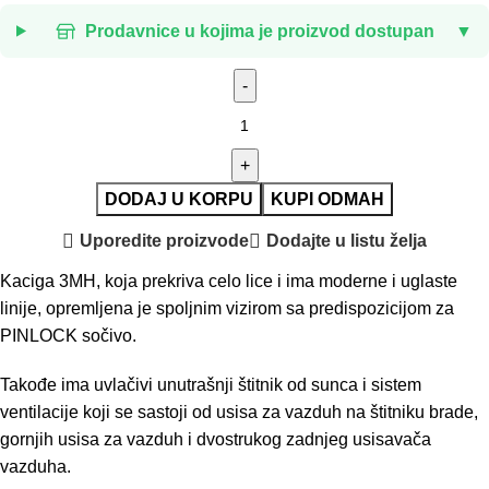
Prodavnice u kojima je proizvod dostupan
▼
DODAJ U KORPU
KUPI ODMAH
Uporedite proizvode
Dodajte u listu želja
Kaciga 3MH, koja prekriva celo lice i ima moderne i uglaste
linije, opremljena je spoljnim vizirom sa predispozicijom za
PINLOCK sočivo.
Takođe ima uvlačivi unutrašnji štitnik od sunca i sistem
ventilacije koji se sastoji od usisa za vazduh na štitniku brade,
gornjih usisa za vazduh i dvostrukog zadnjeg usisavača
vazduha.